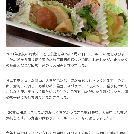
2021年最初の丹波市こども食堂となった1月23日、あいにくの雨となりま
した。朝から降り続く雨のため来場者の減少が心配されましたが、まったく
の杞憂となり今回も行列のうえ完売となりました。
今回もボリューム満点、大きなハンバーグが所狭しと入っています。ゆで
卵、煮物、お浸し、野菜炒め、黒豆、スパゲッティも入って、盛り付けがな
かなか大変。ずっしり重たいお弁当と、ご寄付いただいた牛乳パックとお饅
頭も一緒にお持ち帰りいただきました。
120食ご用意しましたがお渡しできなかった方も数組あり、大変申し訳ない
気持ちです。お弁当の代わりにレトルトカレーをお渡ししました。
今年も当分はテイクアウトでの開催となります。開催日は同じく第4土曜の